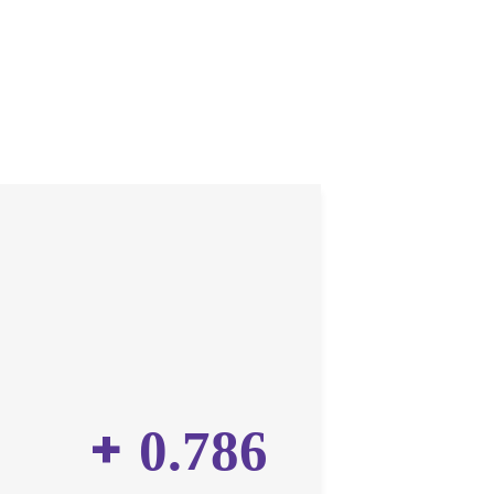
+
1.200