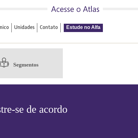
mico
Unidades
Contato
Estude no Alfa
Segmentos
tre-se de acordo