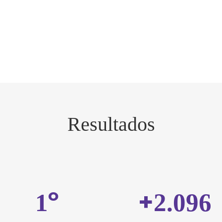
Resultados
º
+
1
3.200