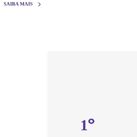
SAIBA MAIS
º
1