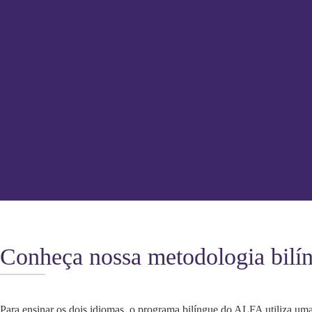
Conheça nossa metodologia bilí
Para ensinar os dois idiomas, o programa bilíngue do ALFA utiliza um