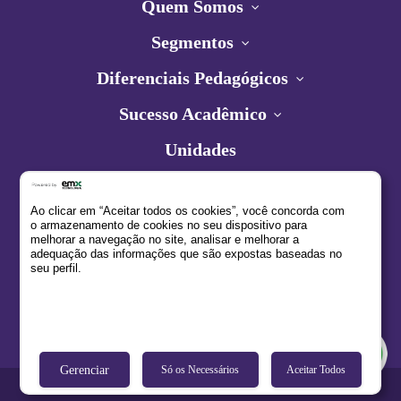
Quem Somos
Segmentos
Diferenciais Pedagógicos
Sucesso Acadêmico
Unidades
Contato
Ao clicar em “Aceitar todos os cookies”, você concorda com
Estude no Alfa
o armazenamento de cookies no seu dispositivo para
melhorar a navegação no site, analisar e melhorar a
adequação das informações que são expostas baseadas no
seu perfil.
Desenvolvido por:
Gerenciar
Só os Necessários
Aceitar Todos
Grupo Salta @ Copyright 2026 Todos os Direitos Reservados