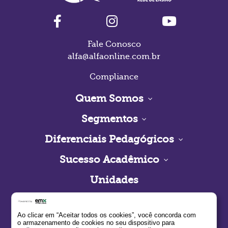
Fale Conosco
alfa@alfaonline.com.br
Compliance
Quem Somos
Segmentos
Diferenciais Pedagógicos
Sucesso Acadêmico
Unidades
Contato
Ao clicar em “Aceitar todos os cookies”, você concorda com
Estude no Alfa
o armazenamento de cookies no seu dispositivo para